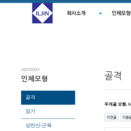
ANATOMY
골격
인체모형
골격
두개골 모형, 
장기
이전글
다음
상반신/근육