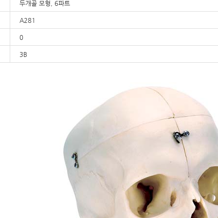
두개골 모형, 6파트
A281
0
3B