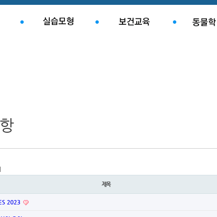
항
지
제목
ES 2023