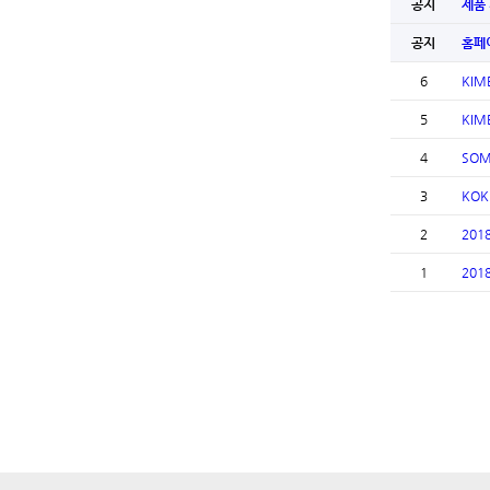
공지
제품
공지
홈페이
6
KIM
5
KIM
4
SO
3
KO
2
201
1
201