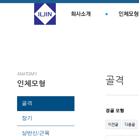
ANATOMY
골격
인체모형
골격
경골 모형
장기
이전글
다음글
상반신/근육