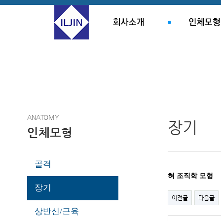
ANATOMY
장기
인체모형
골격
혀 조직학 모형
장기
이전글
다음글
상반신/근육