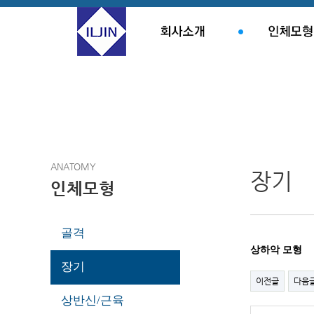
ANATOMY
장기
인체모형
골격
상하악 모형
장기
이전글
다음
상반신/근육