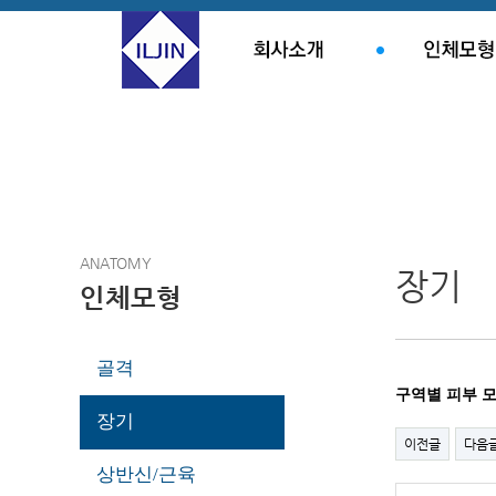
ANATOMY
장기
인체모형
골격
구역별 피부 모
장기
이전글
다음
상반신/근육