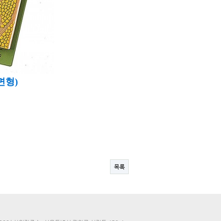
면형)
목록