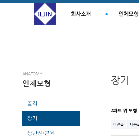
ANATOMY
장기
인체모형
골격
2파트 위 모형
장기
이전글
다음
상반신/근육