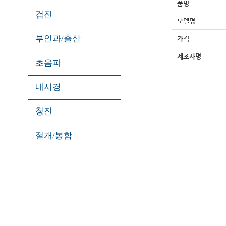
품명
검진
모델명
부인과/출산
가격
제조사명
초음파
내시경
청진
절개/봉합