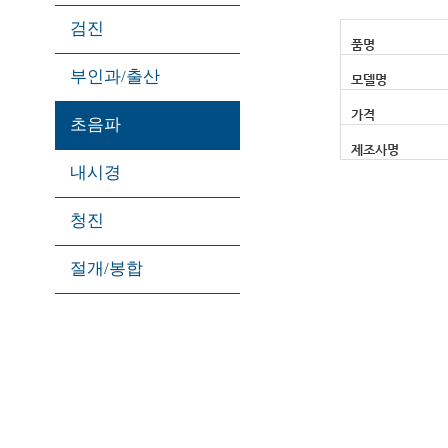
검진
품명
부인과/출산
모델명
가격
초음파
제조사명
내시경
청진
절개/봉합