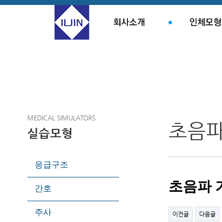
MEDICAL SIMULATORS
초음
실습모형
응급구조
초음파 
간호
주사
이전글
다음글