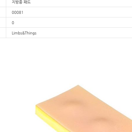
지방종 패드
00081
0
Limbs&Things