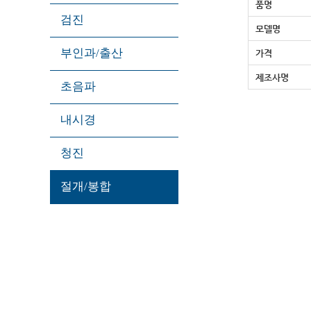
품명
검진
모델명
부인과/출산
가격
제조사명
초음파
내시경
청진
절개/봉합